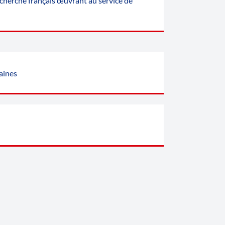
cherche français œuvrant au service de
aines