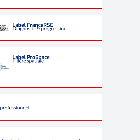
Label FranceRSE
Diagnostic & progression
Label ProSpace
Filière spatiale
professionnel