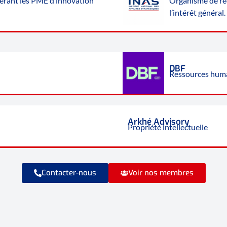
dérant les PME d’innovation
O
rganisme de re
l’intérêt général.
DBF
Ressources hum
Arkhé Advisory
Propriété intellectuelle
Contacter-nous
Voir nos membres