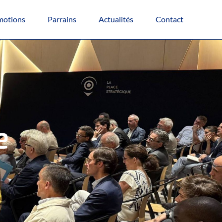
motions
Parrains
Actualités
Contact
e