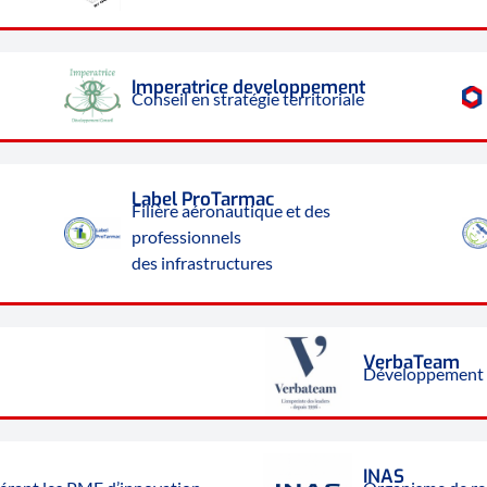
Imperatrice developpement
Conseil en stratégie territoriale
Label ProTarmac
Filière aéronautique et des
professionnels
des infrastructures
VerbaTeam
Développement 
INAS