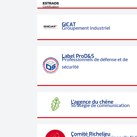
GICAT
Groupement industriel
Label ProD&S
Professionnels de défense et de
sécurité
L'agence du chêne
Stratégie de communication
Comité Richelieu