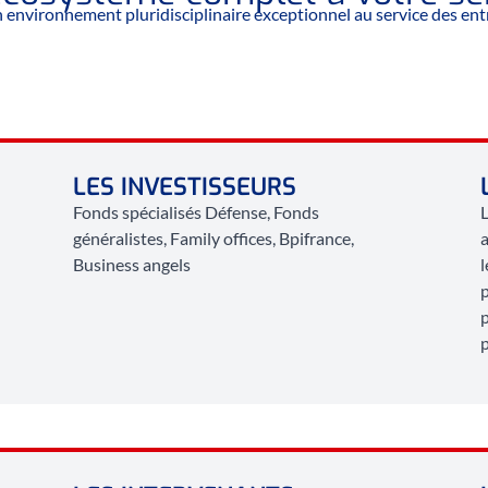
n environnement pluridisciplinaire exceptionnel au service des ent
LES INVESTISSEURS
Fonds spécialisés Défense, Fonds
L
généralistes, Family offices, Bpifrance,
a
Business angels
l
p
p
p